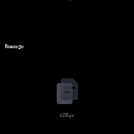
ກົດລະບຽບ
ບໍ່ມີຂໍ້ມູນ