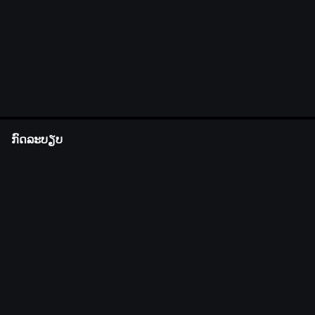
ກົດລະບຽບ