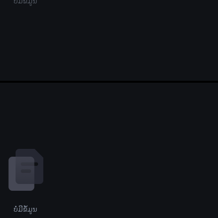
ບໍ່ມີຂໍ້ມູນ
ບໍ່ມີຂໍ້ມູນ