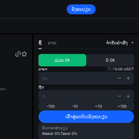
ລົງທະບຽນ
di
ຊື້
ຂາຍ
ຈໍາກັດຄໍາສັ່ງ
ແມ່ນ
0¢
ບໍ່
0¢
ລາຄາ
ມີໃຫ້
0.00
USDT
ຫຸ້ນ
0
0%
-100
-10
+10
+100
ເຂົ້າສູ່ລະບົບ/ລົງທະບຽນ
ອັດຕາຄ່າທຳນຽມ
Maker
0%
Taker
0%