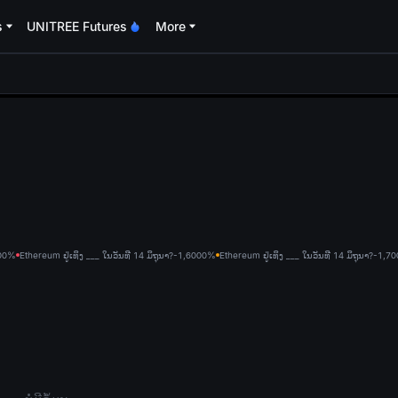
s
UNITREE Futures
More
oa
0
0%
Ethereum ຢູ່ເທິງ ___ ໃນວັນທີ 14 ມິຖຸນາ?-1,600
0%
Ethereum ຢູ່ເທິງ ___ ໃນວັນທີ 14 ມິຖຸນາ?-1,70