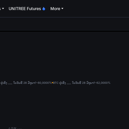
s
UNITREE Futures
More
oa
ຢູ່ເທິງ ___ ໃນວັນທີ 28 ມິຖຸນາ?-60,000
0%
BTC ຢູ່ເທິງ ___ ໃນວັນທີ 28 ມິຖຸນາ?-62,000
0%