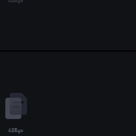
ບໍ່ມີຂໍ້ມູນ
ບໍ່ມີຂໍ້ມູນ