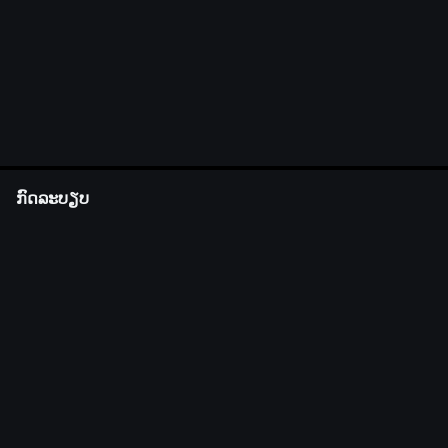
ກົດລະບຽບ