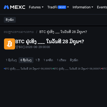
Futures
TradFi
Information
Event
ທັງໝົດ
L
ຕະຫຼາດການຄາດການ
/
BTC ຢູ່ເທິງ ___ ໃນວັນທີ 28 ມິຖຸນາ?
BTC ຢູ່ເທິງ ___ ໃນວັນທີ 28 ມິຖຸນາ?
$0
2026-06-29 00:00
1 ຊົ່ວໂມງ
6 ຊົ້ວໂມງ
1 ມື້
1 ອາທິດ
1 ເດືອນ
ທັງໝົດ
BTC ຢູ່ເທິງ ___ ໃນວັນທີ 28 ມິຖຸນາ?-56,000
0%
BTC ຢູ່ເທິງ ___ ໃນວັນທີ 28 ມິຖຸນາ?-58,000
0%
BTC 