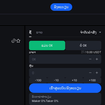
ລົງທະບຽນ
di
ຊື້
ຂາຍ
ຈໍາກັດຄໍາສັ່ງ
ແມ່ນ
0¢
ບໍ່
0¢
ລາຄາ
ມີໃຫ້
0.00
USDT
ຫຸ້ນ
-100
-10
+10
+100
ເຂົ້າສູ່ລະບົບ/ລົງທະບຽນ
ອັດຕາຄ່າທຳນຽມ
Maker
0%
Taker
0%