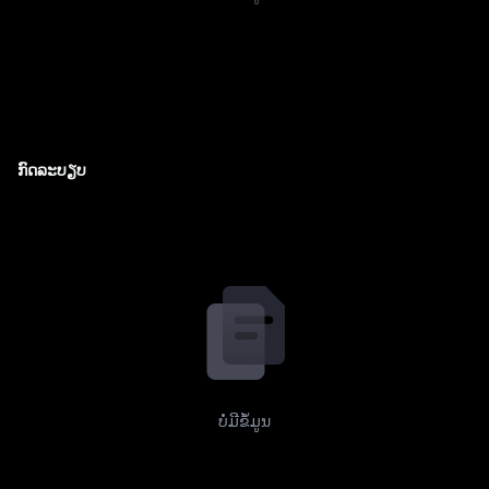
ກົດລະບຽບ
ບໍ່ມີຂໍ້ມູນ