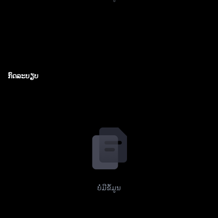
ກົດລະບຽບ
ບໍ່ມີຂໍ້ມູນ