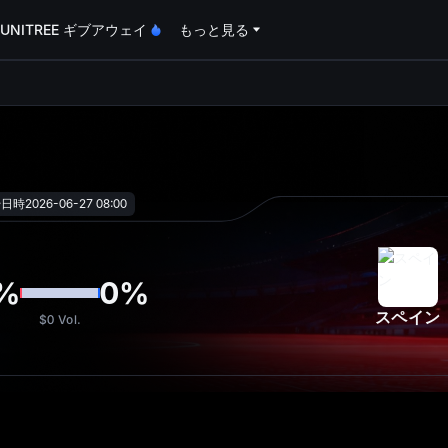
UNITREE ギブアウェイ
もっと見る
oa
始日時
2026-06-27 08:00
%
0
%
スペイン
$0
Vol.