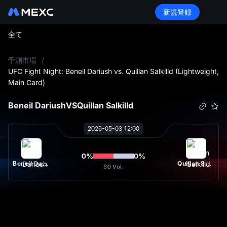
新規登録
全て
L
予測市場
/
UFC Fight Night: Beneil Dariush vs. Quillan Salkilld (Lightweight,
Main Card)
Beneil Dariush
VS
Quillan Salkilld
2026-05-03 12:00
0
%
0
%
Beneil Dariush
Quillan Salkilld
$0
Vol.