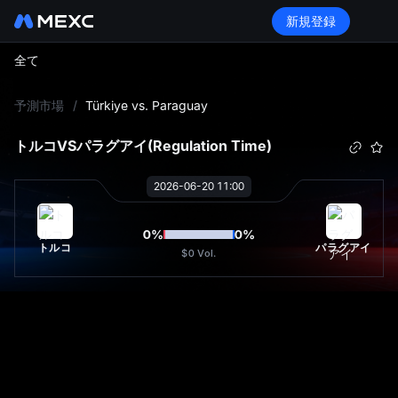
新規登録
全て
L
予測市場
/
Türkiye vs. Paraguay
トルコ
VS
パラグアイ
(Regulation Time)
2026-06-20 11:00
0
%
0
%
トルコ
パラグアイ
$0
Vol.