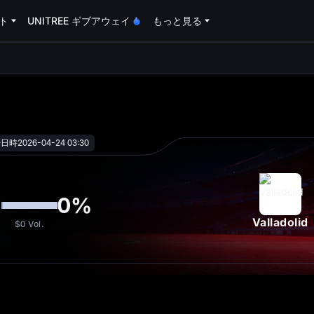
ト
UNITREE ギブアウェイ
もっと見る
oa
始日時
2026-04-24 03:30
%
0
%
Valladolid
$0
Vol.