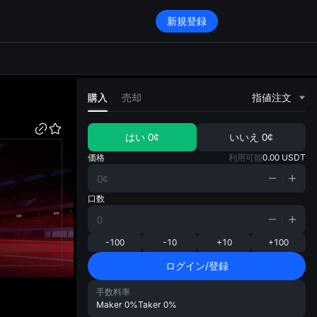
新規登録
di
購入
売却
指値注文
はい
0¢
いいえ
0¢
価格
利用可能
0.00
USDT
口数
-100
-10
+10
+100
ログイン/登録
手数料率
Maker
0%
Taker
0%