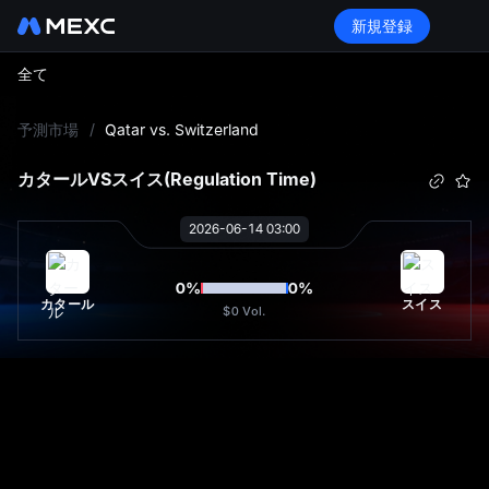
新規登録
全て
L
予測市場
/
Qatar vs. Switzerland
カタール
VS
スイス
(Regulation Time)
2026-06-14 03:00
0
%
0
%
カタール
スイス
$0
Vol.