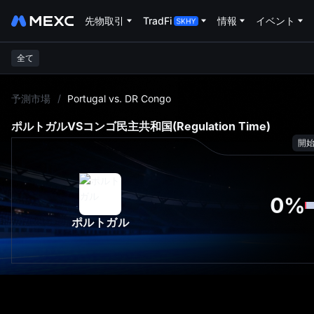
先物取引
TradFi
情報
イベント
全て
L
予測市場
/
Portugal vs. DR Congo
ポルトガル
VS
コンゴ民主共和国
(Regulation Time)
開
0
%
ポルトガル