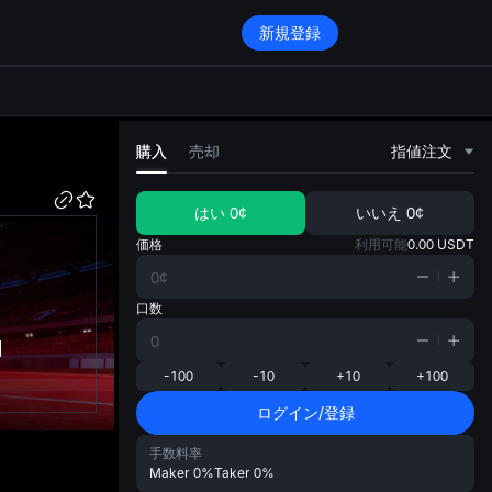
新規登録
di
購入
売却
指値注文
はい
0¢
いいえ
0¢
価格
利用可能
0.00
USDT
口数
国
-100
-10
+10
+100
ログイン/登録
手数料率
Maker
0%
Taker
0%