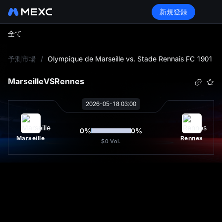
新規登録
全て
L
予測市場
/
Olympique de Marseille vs. Stade Rennais FC 1901
Marseille
VS
Rennes
2026-05-18 03:00
0
%
0
%
Marseille
Rennes
$0
Vol.