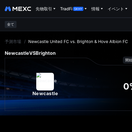
先物取引
TradFi
情報
イベント
全て
L
予測市場
/
Newcastle United FC vs. Brighton & Hove Albion FC
Newcastle
VS
Brighton
開
0
Newcastle