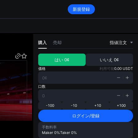
新規登録
di
購入
売却
指値注文
はい
0¢
いいえ
0¢
価格
利用可能
0.00
USDT
口数
-100
-10
+10
+100
ログイン/登録
手数料率
Maker
0%
Taker
0%