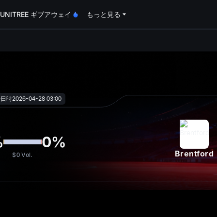
UNITREE ギブアウェイ
もっと見る
oa
始日時
2026-04-28 03:00
%
0
%
Brentford
$0
Vol.