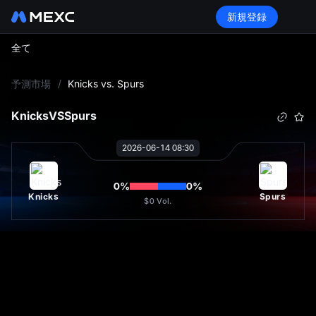
新規登録
全て
L
予測市場
/
Knicks vs. Spurs
Knicks
VS
Spurs
2026-06-14 08:30
0
%
0
%
Knicks
Spurs
$0
Vol.