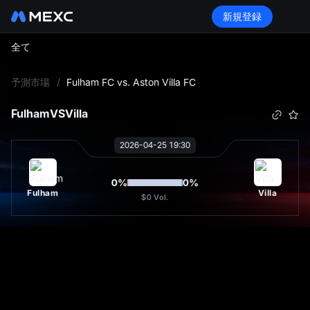
新規登録
全て
L
予測市場
/
Fulham FC vs. Aston Villa FC
Fulham
VS
Villa
2026-04-25 19:30
0
%
0
%
Fulham
Villa
$0
Vol.