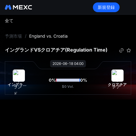
新規登録
全て
L
予測市場
/
England vs. Croatia
イングランド
VS
クロアチア
(Regulation Time)
2026-06-18 04:00
0
%
0
%
イングランド
クロアチア
$0
Vol.