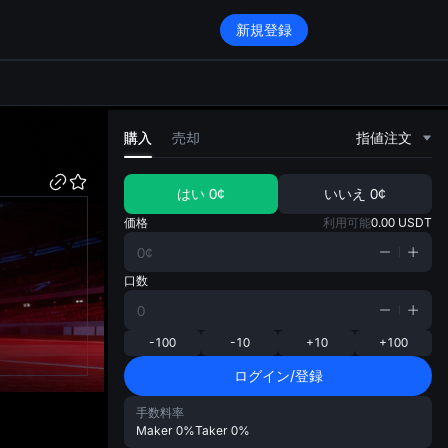
新規登録
di
購入
売却
指値注文
はい
0¢
いいえ
0¢
価格
利用可能
0.00
USDT
口数
-100
-10
+10
+100
ログイン/登録
手数料率
Maker
0%
Taker
0%