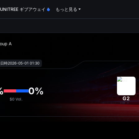
UNITREE ギブアウェイ
もっと見る
oa
roup A
始日時
2026-05-01 01:30
%
0
%
G2
$0
Vol.