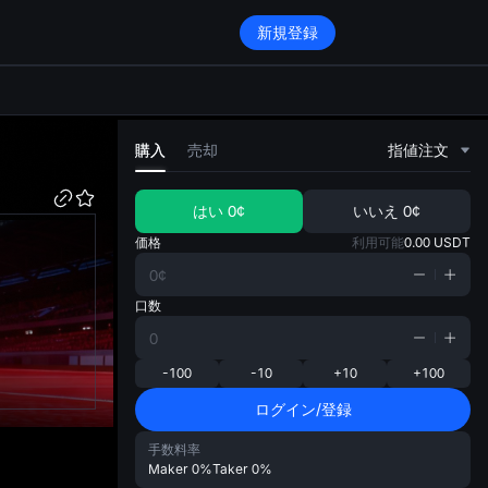
新規登録
di
購入
売却
指値注文
はい
0¢
いいえ
0¢
価格
利用可能
0.00
USDT
口数
-100
-10
+10
+100
ログイン/登録
手数料率
Maker
0%
Taker
0%