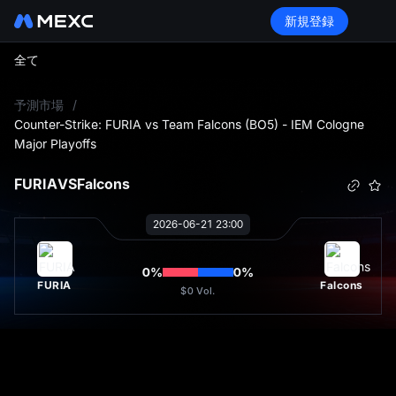
新規登録
全て
L
予測市場
/
Counter-Strike: FURIA vs Team Falcons (BO5) - IEM Cologne
Major Playoffs
FURIA
VS
Falcons
2026-06-21 23:00
0
%
0
%
FURIA
Falcons
$0
Vol.