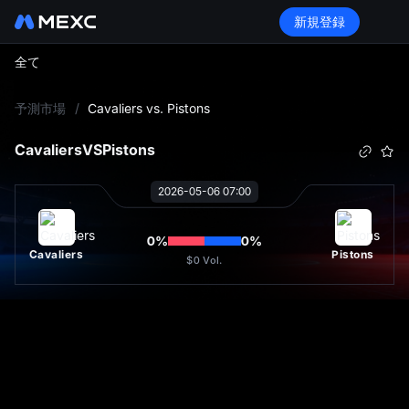
新規登録
全て
L
予測市場
/
Cavaliers vs. Pistons
Cavaliers
VS
Pistons
2026-05-06 07:00
0
%
0
%
Cavaliers
Pistons
$0
Vol.