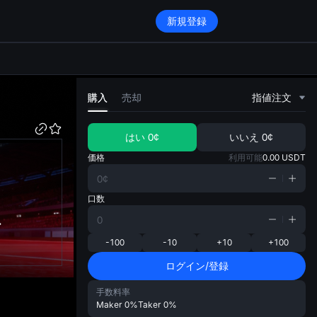
新規登録
di
購入
売却
指値注文
はい
0¢
いいえ
0¢
価格
利用可能
0.00
USDT
口数
ー
-100
-10
+10
+100
ログイン/登録
手数料率
Maker
0%
Taker
0%