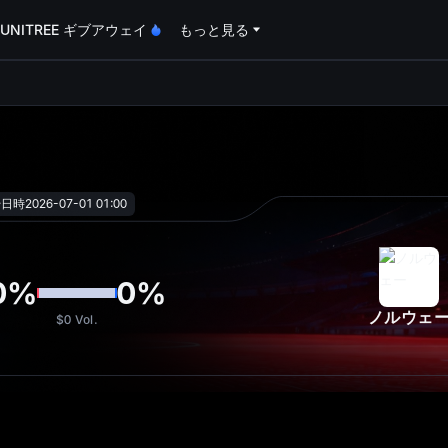
UNITREE ギブアウェイ
もっと見る
oa
始日時
2026-07-01 01:00
0
%
0
%
ノルウェ
$0
Vol.