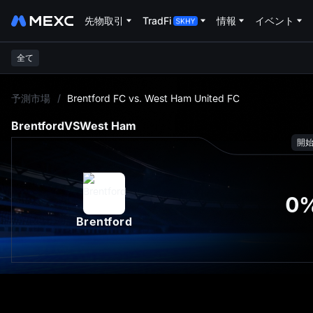
先物取引
TradFi
情報
イベント
全て
L
予測市場
/
Brentford FC vs. West Ham United FC
Brentford
VS
West Ham
開
0
Brentford