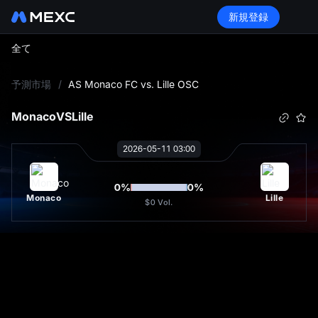
新規登録
全て
L
予測市場
/
AS Monaco FC vs. Lille OSC
Monaco
VS
Lille
2026-05-11 03:00
0
%
0
%
Monaco
Lille
$0
Vol.