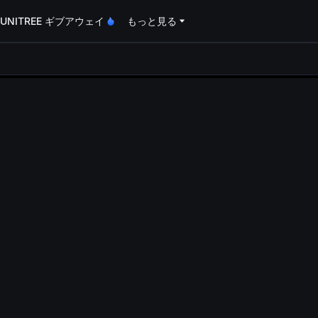
UNITREE ギブアウェイ
もっと見る
oa
？