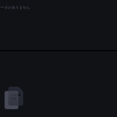
データがありません