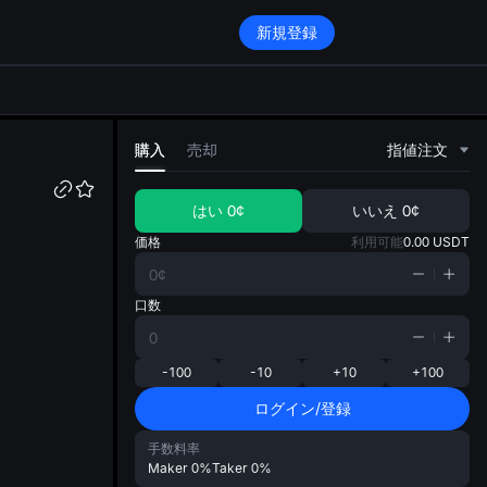
新規登録
di
購入
売却
指値注文
はい
0¢
いいえ
0¢
価格
利用可能
0.00
USDT
口数
-100
-10
+10
+100
ログイン/登録
手数料率
Maker
0%
Taker
0%