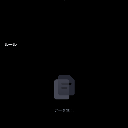
ルール
データ無し