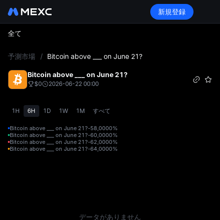
新規登録
全て
L
予測市場
/
Bitcoin above ___ on June 21?
Bitcoin above ___ on June 21?
$0
2026-06-22 00:00
1H
6H
1D
1W
1M
すべて
Bitcoin above ___ on June 21?-58,000
0%
Bitcoin above ___ on June 21?-60,000
0%
Bitcoin above ___ on June 21?-62,000
0%
Bitcoin above ___ on June 21?-64,000
0%
データがありません