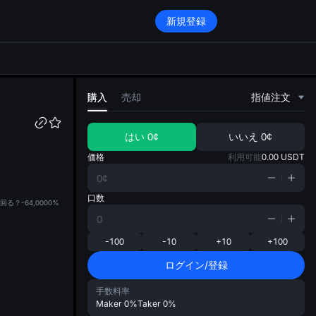
新規登録
di
購入
売却
指値注文
はい
0¢
いいえ
0¢
価格
利用可能
0.00
USDT
口数
る？-64,000
0%
-100
-10
+10
+100
ログイン/登録
手数料率
Maker
0%
Taker
0%