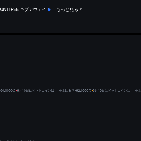
UNITREE ギブアウェイ
もっと見る
oa
0,000
0%
6月10日にビットコインは___を上回る？-62,000
0%
6月10日にビットコインは___を上回