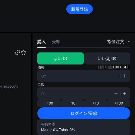
新規登録
di
購入
売却
指値注文
はい
0¢
いいえ
0¢
価格
利用可能
0.00
USDT
口数
80,000
0%
-100
-10
+10
+100
ログイン/登録
手数料率
Maker
0%
Taker
0%