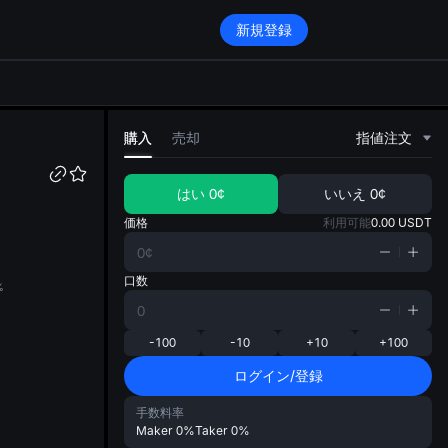
新規登録
di
購入
売却
指値注文
はい
0¢
いいえ
0¢
価格
利用可能
0.00
USDT
口数
%
-100
-10
+10
+100
ログイン/登録
手数料率
Maker
0%
Taker
0%