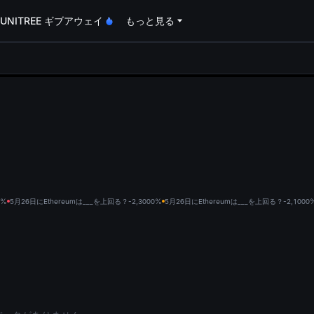
UNITREE ギブアウェイ
もっと見る
oa
0%
5月26日にEthereumは___を上回る？-2,300
0%
5月26日にEthereumは___を上回る？-2,100
0