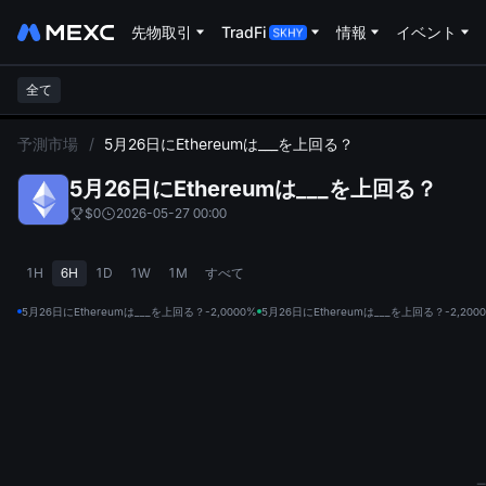
先物取引
TradFi
情報
イベント
全て
L
予測市場
/
5月26日にEthereumは___を上回る？
5月26日にEthereumは___を上回る？
$0
2026-05-27 00:00
1H
6H
1D
1W
1M
すべて
5月26日にEthereumは___を上回る？-2,000
0%
5月26日にEthereumは___を上回る？-2,200