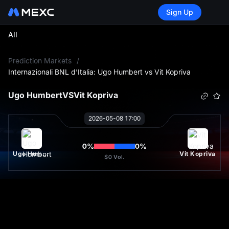
Sign Up
All
L
Prediction Markets
/
Internazionali BNL d'Italia: Ugo Humbert vs Vit Kopriva
Ugo Humbert
VS
Vit Kopriva
2026-05-08 17:00
0
%
0
%
Ugo Humbert
Vit Kopriva
$0
Vol.