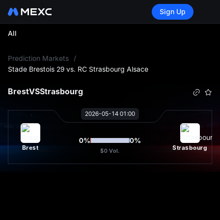
Sign Up
All
L
Prediction Markets
/
Stade Brestois 29 vs. RC Strasbourg Alsace
Brest
VS
Strasbourg
2026-05-14 01:00
0
%
0
%
Brest
Strasbourg
$0
Vol.