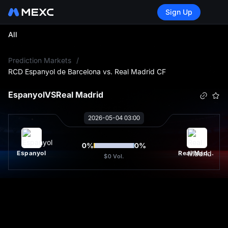
Sign Up
All
L
Prediction Markets
/
RCD Espanyol de Barcelona vs. Real Madrid CF
Espanyol
VS
Real Madrid
2026-05-04 03:00
0
%
0
%
Espanyol
Real Madrid
$0
Vol.