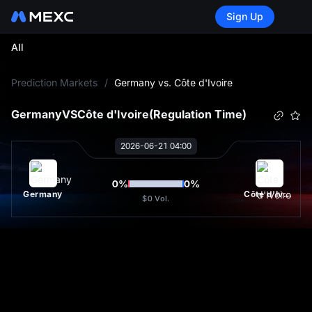
Sign Up
All
L
Prediction Markets
/
Germany vs. Côte d'Ivoire
Germany
VS
Côte d'Ivoire
(Regulation Time)
2026-06-21 04:00
0
%
0
%
Germany
Côte d'Ivoire
$0
Vol.