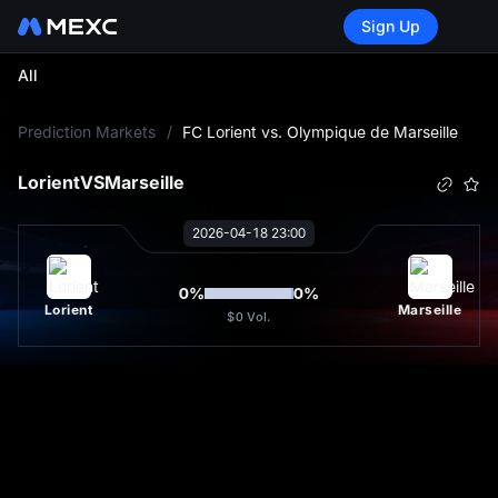
Sign Up
All
L
Prediction Markets
/
FC Lorient vs. Olympique de Marseille
Lorient
VS
Marseille
2026-04-18 23:00
0
%
0
%
Lorient
Marseille
$0
Vol.