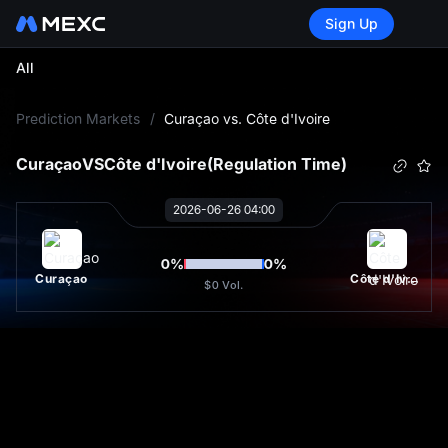
Sign Up
All
L
Prediction Markets
/
Curaçao vs. Côte d'Ivoire
Curaçao
VS
Côte d'Ivoire
(Regulation Time)
2026-06-26 04:00
0
%
0
%
Curaçao
Côte d'Ivoire
$0
Vol.