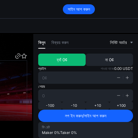
সাইন আপ করুন
di
কিনুন
বিক্রয় করুন
লিমিট অর্ডার
হ্যাঁ
0¢
না
0¢
প্রাইস
পাওয়া যাচ্ছে
0.00
USDT
শেয়ার
-100
-10
+10
+100
লগ ইন করুন/সাইন আপ করুন
ফি রেট
Maker
0%
Taker
0%