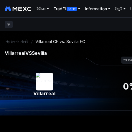
ফিউচার
TradFi
Information
ইভেন্ট
সব
L
প্রেডিকশন মার্কেট
/
Villarreal CF vs. Sevilla FC
Villarreal
VS
Sevilla
শুরু হও
0
Villarreal