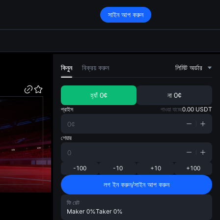
সাইন আপ করুন
di
কিনুন
বিক্রয় করুন
লিমিট অর্ডার
হ্যাঁ
0¢
না
0¢
প্রাইস
পাওয়া যাচ্ছে
0.00
USDT
শেয়ার
-100
-10
+10
+100
লগ ইন করুন/সাইন আপ করুন
ফি রেট
Maker
0%
Taker
0%