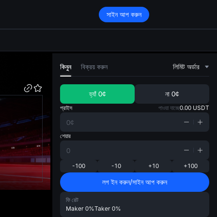
সাইন আপ করুন
di
কিনুন
বিক্রয় করুন
লিমিট অর্ডার
হ্যাঁ
0¢
না
0¢
প্রাইস
পাওয়া যাচ্ছে
0.00
USDT
শেয়ার
-100
-10
+10
+100
লগ ইন করুন/সাইন আপ করুন
ফি রেট
Maker
0%
Taker
0%