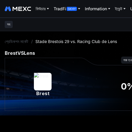
ফিউচার
TradFi
Information
ইভেন্ট
সব
L
প্রেডিকশন মার্কেট
/
Stade Brestois 29 vs. Racing Club de Lens
Brest
VS
Lens
শুরু হও
0
Brest