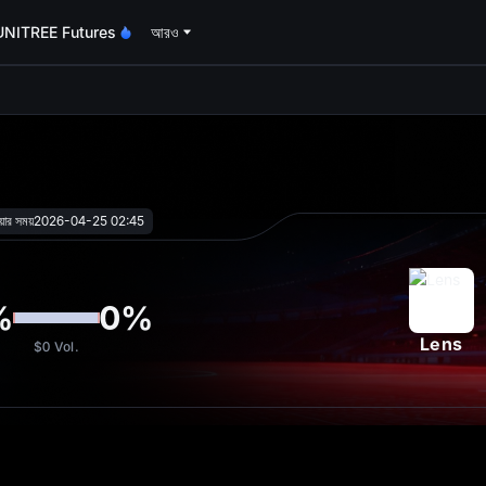
UNITREE Futures
আরও
oa
য়ার সময়
2026-04-25 02:45
%
0
%
Lens
$0
Vol.