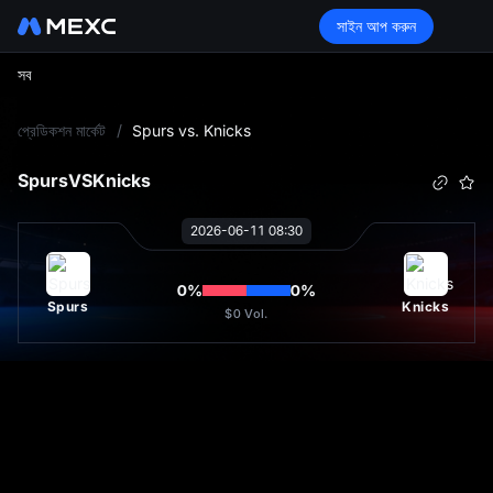
সাইন আপ করুন
সব
L
প্রেডিকশন মার্কেট
/
Spurs vs. Knicks
Spurs
VS
Knicks
2026-06-11 08:30
0
%
0
%
Spurs
Knicks
$0
Vol.