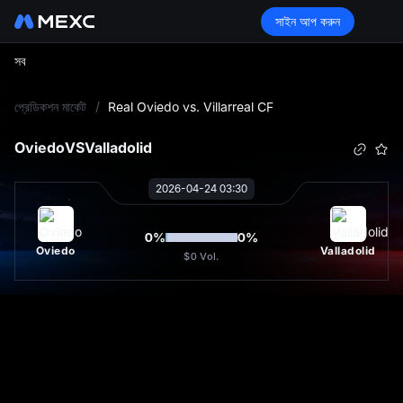
সাইন আপ করুন
সব
L
প্রেডিকশন মার্কেট
/
Real Oviedo vs. Villarreal CF
Oviedo
VS
Valladolid
2026-04-24 03:30
0
%
0
%
Oviedo
Valladolid
$0
Vol.