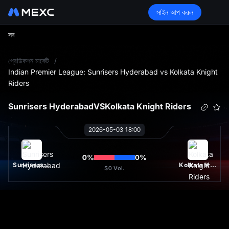
সাইন আপ করুন
সব
L
প্রেডিকশন মার্কেট
/
Indian Premier League: Sunrisers Hyderabad vs Kolkata Knight
Riders
Sunrisers Hyderabad
VS
Kolkata Knight Riders
2026-05-03 18:00
0
%
0
%
Sunrisers Hyderabad
Kolkata Knight Riders
$0
Vol.