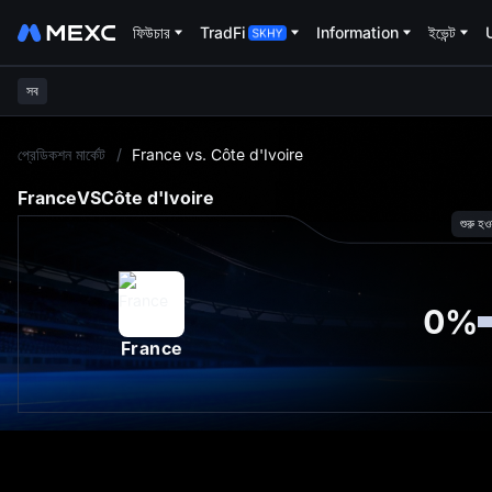
ফিউচার
TradFi
Information
ইভেন্ট
সব
L
প্রেডিকশন মার্কেট
/
France vs. Côte d'Ivoire
France
VS
Côte d'Ivoire
শুরু হও
0
%
France