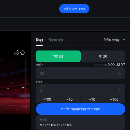
সাইন আপ করুন
di
কিনুন
বিক্রয় করুন
লিমিট অর্ডার
হ্যাঁ
0¢
না
0¢
প্রাইস
পাওয়া যাচ্ছে
0.00
USDT
শেয়ার
-100
-10
+10
+100
লগ ইন করুন/সাইন আপ করুন
ফি রেট
Maker
0%
Taker
0%