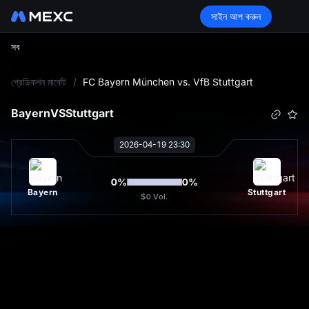
সাইন আপ করুন
সব
L
প্রেডিকশন মার্কেট
/
FC Bayern München vs. VfB Stuttgart
Bayern
VS
Stuttgart
2026-04-19 23:30
0
%
0
%
Bayern
Stuttgart
$0
Vol.