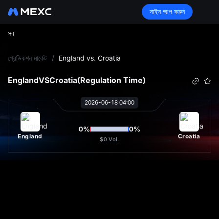
সাইন আপ করুন
সব
L
প্রেডিকশন মার্কেট
/
England vs. Croatia
England
VS
Croatia
(Regulation Time)
2026-06-18 04:00
0
%
0
%
England
Croatia
$0
Vol.