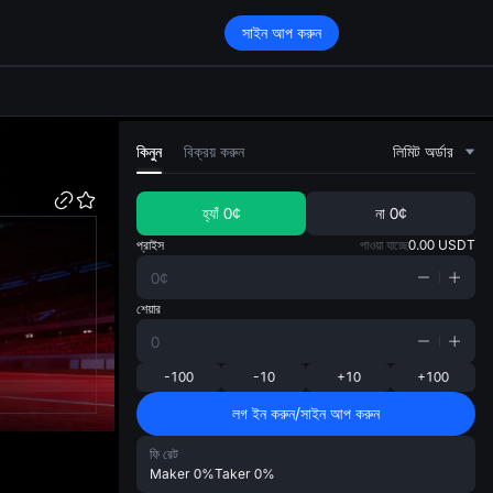
সাইন আপ করুন
di
কিনুন
বিক্রয় করুন
লিমিট অর্ডার
হ্যাঁ
0¢
না
0¢
প্রাইস
পাওয়া যাচ্ছে
0.00
USDT
শেয়ার
-100
-10
+10
+100
লগ ইন করুন/সাইন আপ করুন
ফি রেট
Maker
0%
Taker
0%