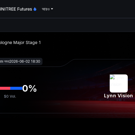
UNITREE Futures
আরও
oa
ologne Major Stage 1
য়ার সময়
2026-06-02 18:30
0
%
Lynn Vision
$0
Vol.