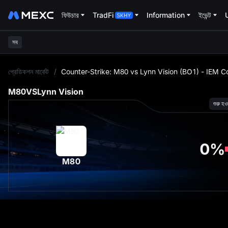
ফিউচার
TradFi
Information
ইভেন্ট
সব
L
প্রেডিকশন মার্কেট
/
Counter-Strike: M80 vs Lynn Vision (BO1) - IEM C
M80
VS
Lynn Vision
শুরু হও
0
%
M80