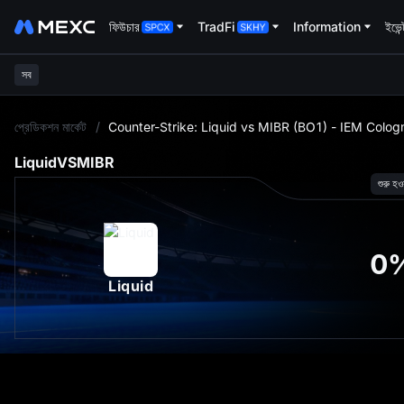
ফিউচার
TradFi
Information
ইভেন
সব
L
প্রেডিকশন মার্কেট
/
Counter-Strike: Liquid vs MIBR (BO1) - IEM Colog
Liquid
VS
MIBR
শুরু হও
0
Liquid