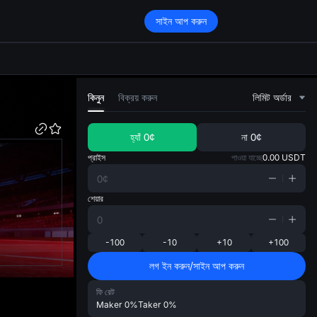
সাইন আপ করুন
di
কিনুন
বিক্রয় করুন
লিমিট অর্ডার
হ্যাঁ
0¢
না
0¢
প্রাইস
পাওয়া যাচ্ছে
0.00
USDT
শেয়ার
-100
-10
+10
+100
লগ ইন করুন/সাইন আপ করুন
ফি রেট
Maker
0%
Taker
0%