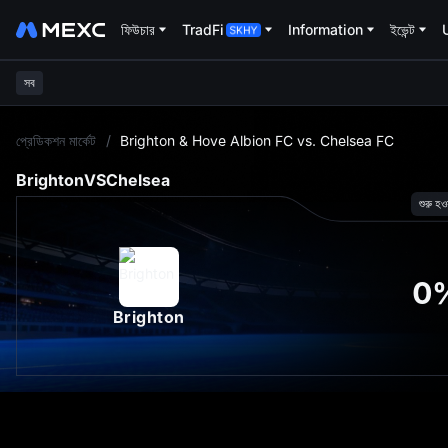
ফিউচার
TradFi
Information
ইভেন্ট
সব
L
প্রেডিকশন মার্কেট
/
Brighton & Hove Albion FC vs. Chelsea FC
Brighton
VS
Chelsea
শুরু হও
0
Brighton