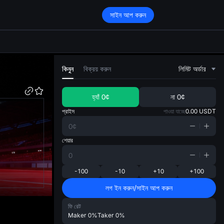
সাইন আপ করুন
di
কিনুন
বিক্রয় করুন
লিমিট অর্ডার
হ্যাঁ
0¢
না
0¢
প্রাইস
পাওয়া যাচ্ছে
0.00
USDT
শেয়ার
-100
-10
+10
+100
লগ ইন করুন/সাইন আপ করুন
ফি রেট
Maker
0%
Taker
0%