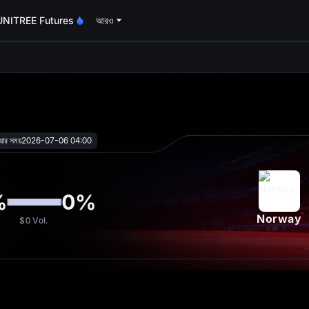
UNITREE Futures
আরও
oa
য়ার সময়
2026-07-06 04:00
%
0
%
Norway
$0
Vol.