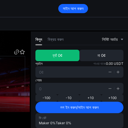
সাইন আপ করুন
di
কিনুন
বিক্রয় করুন
লিমিট অর্ডার
হ্যাঁ
0¢
না
0¢
প্রাইস
পাওয়া যাচ্ছে
0.00
USDT
শেয়ার
-100
-10
+10
+100
লগ ইন করুন/সাইন আপ করুন
ফি রেট
Maker
0%
Taker
0%