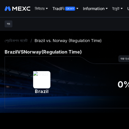
ফিউচার
TradFi
Information
ইভেন্ট
সব
L
প্রেডিকশন মার্কেট
/
Brazil vs. Norway (Regulation Time)
Brazil
VS
Norway
(Regulation Time)
শুরু হও
0
Brazil