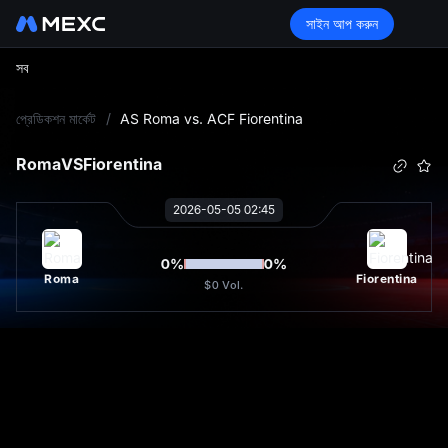
সাইন আপ করুন
সব
L
প্রেডিকশন মার্কেট
/
AS Roma vs. ACF Fiorentina
Roma
VS
Fiorentina
2026-05-05 02:45
0
%
0
%
Roma
Fiorentina
$0
Vol.